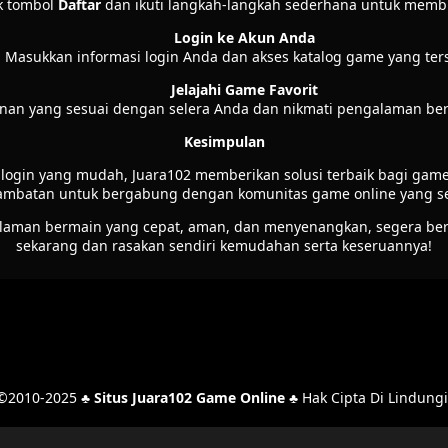
ik tombol
Daftar
dan ikuti langkah-langkah sederhana untuk memb
Login ke Akun Anda
Masukkan informasi login Anda dan akses katalog game yang ters
Jelajahi Game Favorit
inan yang sesuai dengan selera Anda dan nikmati pengalaman ber
Kesimpulan
login yang mudah, Juara102 memberikan solusi terbaik bagi ga
i hambatan untuk bergabung dengan komunitas game online yang 
galaman bermain yang cepat, aman, dan menyenangkan, segera 
sekarang dan rasakan sendiri kemudahan serta keseruannya!
©2010-2025 ♣
Situs Juara102 Game Online
♣ Hak Cipta Di Lindungi