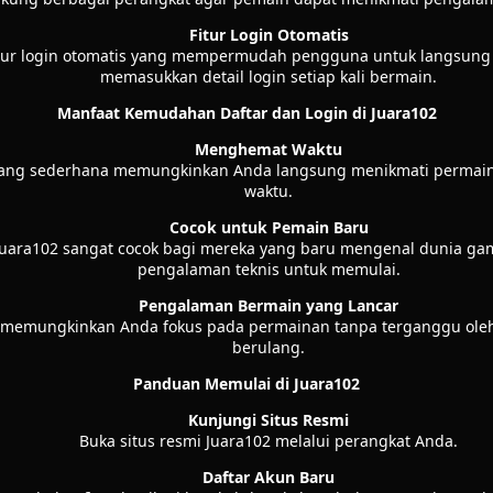
Fitur Login Otomatis
itur login otomatis yang mempermudah pengguna untuk langsung
memasukkan detail login setiap kali bermain.
Manfaat Kemudahan Daftar dan Login di Juara102
Menghemat Waktu
n yang sederhana memungkinkan Anda langsung menikmati permai
waktu.
Cocok untuk Pemain Baru
 Juara102 sangat cocok bagi mereka yang baru mengenal dunia gam
pengalaman teknis untuk memulai.
Pengalaman Bermain yang Lancar
memungkinkan Anda fokus pada permainan tanpa terganggu oleh 
berulang.
Panduan Memulai di Juara102
Kunjungi Situs Resmi
Buka situs resmi Juara102 melalui perangkat Anda.
Daftar Akun Baru