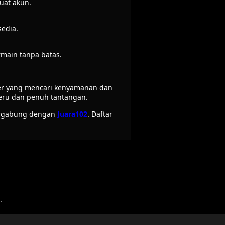
uat akun.
edia.
main tanpa batas.
mer yang mencari kenyamanan dan
seru dan penuh tantangan.
bergabung dengan
Juara102
. Daftar
.