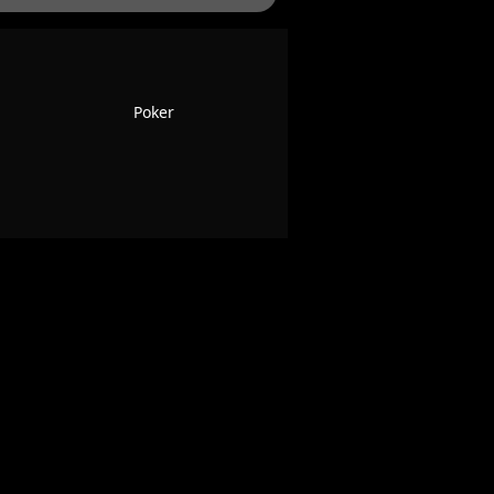
Poker