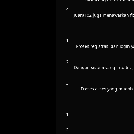
Juara102 juga menawarkan f
Proses registrasi dan logi
Dengan sistem yang intuitif,
Proses akses yang mudah 