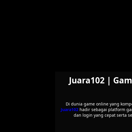
Juara102 | Gam
Di dunia game online yang komp
Juara102
hadir sebagai platform ga
dan login yang cepat serta s